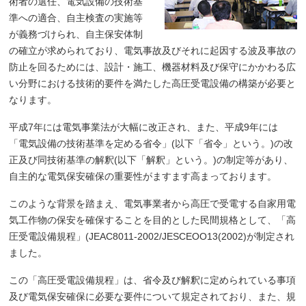
術者の選任、電気設備の技術基
準への適合、自主検査の実施等
が義務づけられ、自主保安体制
の確立が求められており、電気事故及びそれに起因する波及事故の
防止を回るためには、設計・施工、機器材料及び保守にかかわる広
い分野における技術的要件を満たした高圧受電設備の構築が必要と
なります。
平成7年には電気事業法が大幅に改正され、また、平成9年には
「電気設備の技術基準を定める省令」(以下「省令」という。)の改
正及び同技術基準の解釈(以下「解釈」という。)の制定等があり、
自主的な電気保安確保の重要性がますます高まっております。
このような背景を踏まえ、電気事業者から高圧で受電する自家用電
気工作物の保安を確保することを目的とした民間規格として、「高
圧受電設備規程」(JEAC8011-2002/JESCEOO13(2002)が制定され
ました。
この「高圧受電設備規程」は、省令及び解釈に定められている事項
及び電気保安確保に必要な要件について規定されており、また、規