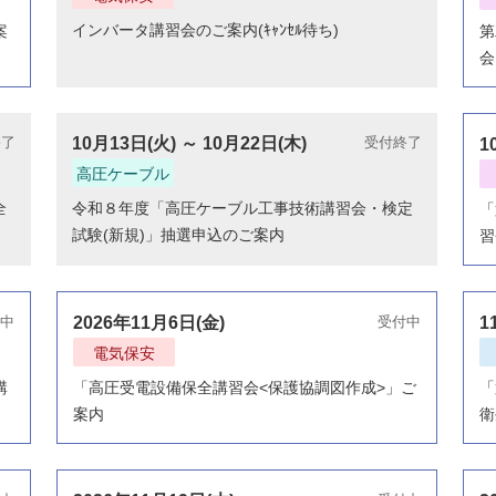
インバータ講習会のご案内(ｷｬﾝｾﾙ待ち)
案
第
会
終了
10月13日(火) ～ 10月22日(木)
受付終了
1
高圧ケーブル
全
令和８年度「高圧ケーブル工事技術講習会・検定
「
試験(新規)」抽選申込のご案内
習
中
2026年11月6日(金)
受付中
1
電気保安
講
「高圧受電設備保全講習会<保護協調図作成>」ご
「
案内
衛