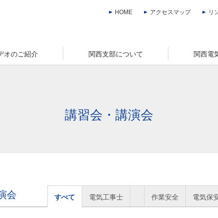
HOME
アクセスマップ
リ
デオのご紹介
関西支部について
関西電
講習会・講演会
演会
すべて
電気工事士
作業安全
電気保