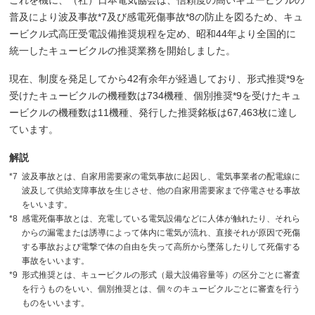
これを機に、（社）日本電気協会は、信頼度の高いキュービクルの
普及により波及事故*7及び感電死傷事故*8の防止を図るため、キュ
ービクル式高圧受電設備推奨規程を定め、昭和44年より全国的に
統一したキュービクルの推奨業務を開始しました。
現在、制度を発足してから42有余年が経過しており、形式推奨*9を
受けたキュービクルの機種数は734機種、個別推奨*9を受けたキュ
ービクルの機種数は11機種、発行した推奨銘板は67,463枚に達し
ています。
解説
*7
波及事故とは、自家用需要家の電気事故に起因し、電気事業者の配電線に
波及して供給支障事故を生じさせ、他の自家用需要家まで停電させる事故
をいいます。
*8
感電死傷事故とは、充電している電気設備などに人体が触れたり、それら
からの漏電または誘導によって体内に電気が流れ、直接それが原因で死傷
する事故および電撃で体の自由を失って高所から墜落したりして死傷する
事故をいいます。
*9
形式推奨とは、キュービクルの形式（最大設備容量等）の区分ごとに審査
を行うものをいい、個別推奨とは、個々のキュービクルごとに審査を行う
ものをいいます。