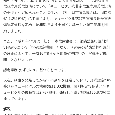
昭和50年5月、消防庁告示第7号として非常電源の一つである非常
電源専用受電設備について「キュービクル式非常電源専用受電設備
の基準」が定められたことに伴い、（社）日本電気協会は、旧自治
省（現総務省）の要請により、キュービクル式非常電源専用受電設
備認定規程を定め、昭和51年より全国的に統一した認定業務を開
始しました。
また、平成13年12月に（社）日本電気協会は、消防法施行規則第
31条の5による「指定認定機関」となり、その後の消防法施行規則
の改正によって、平成16年9月から総務省消防庁の「登録認定機
関」となりました。
認定業務は消防法令に基づくものです。
現在、制度を発足してから36有余年を経過しており、形式認定*3を
受けたキュービクルの機種数は1,002機種、個別認定*3を受けたキ
ュービクルの機種数は2,757機種、発行した認定銘板は30,873枚に
達しています。
解説