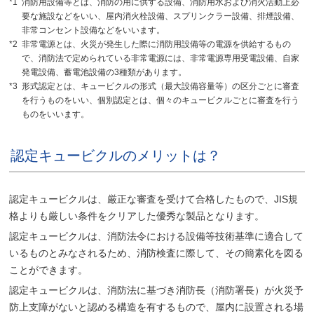
*1
消防用設備等とは、消防の用に供する設備、消防用水および消火活動上必
要な施設などをいい、屋内消火栓設備、スプリンクラー設備、排煙設備、
非常コンセント設備などをいいます。
*2
非常電源とは、火災が発生した際に消防用設備等の電源を供給するもの
で、消防法で定められている非常電源には、非常電源専用受電設備、自家
発電設備、蓄電池設備の3種類があります。
*3
形式認定とは、キュービクルの形式（最大設備容量等）の区分ごとに審査
を行うものをいい、個別認定とは、個々のキュービクルごとに審査を行う
ものをいいます。
認定キュービクルのメリットは？
認定キュービクルは、厳正な審査を受けて合格したもので、JIS規
格よりも厳しい条件をクリアした優秀な製品となります。
認定キュービクルは、消防法令における設備等技術基準に適合して
いるものとみなされるため、消防検査に際して、その簡素化を図る
ことができます。
認定キュービクルは、消防法に基づき消防長（消防署長）が火災予
防上支障がないと認める構造を有するもので、屋内に設置される場