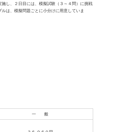
実施し、２日目には、模擬試験（３～４問）に挑戦
ブルは、模擬問題ごとに小分けに用意していま
一 般
３６,９６０円