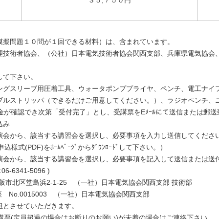
１０問が１回できる材料）は、含まれています。
会、（公社）日本電気技術者協会関西支部、兵庫県電気協会、滋
て下さい。
用圧着工具、ウォータポンププライヤ、ペンチ、電工ナイフ、
パ（できるだけご用意してください。）、ラジオペンチ、
が確認でき次第「受付完了」とし、受講票をEﾒｰﾙにて送信または郵送
み
当する講習会を選択し、必要事項を入力し送信してくださ
をﾎｰﾑﾍﾟｰｼﾞからﾀﾞｳﾝﾛｰﾄﾞして下さい。）
当する講習会を選択し、必要事項を記入して送信または送付
341-5096 )
島浜2-1-25 （一社）日本電気協会関西支部 技術部
No.0015003 （一社）日本電気協会関西支部
せていただきます。
超過の場合はお断りのお願い)が未着の場合はご連絡下さい。