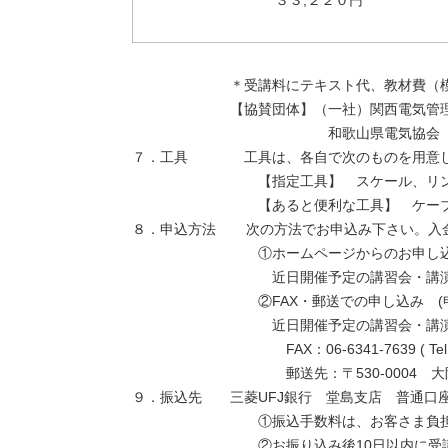
＊受講料にテキスト代、教材費（模擬問題
【協賛団体】（一社）関西電気管理技術者協
和歌山県電気協会
７．工具 工具は、各自で次のものを用意し
【指定工具】 スケール、リングスリーブ
【あると便利な工具】 ケーブルストリッ
８．申込方法 次の方法でお申込み下さい。入金
①ホームページからのお申し込
近日開催予定の講習会・講演会から、該
②FAX・郵送での申し込み (申込様式(PDF)
近日開催予定の講習会・講演会から、該
FAX：06-6341-7639 ( Tel:06-6
郵送先：〒530-0004 大阪市北区堂
９．振込先 三菱UFJ銀行 堂島支店 普通口座 
①振込手数料は、お客さま負担とさ
②お振り込み後10日以内に受講票(定員