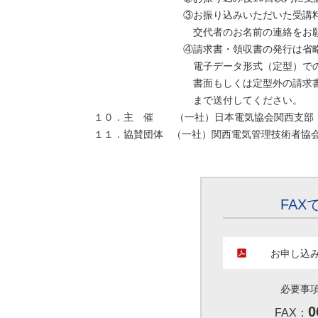
③お振り込みいただいた受講料の返金は応
交代者のお名前の連絡をお願い
④請求書・領収書の発行は省略し
電子データ形式（定型）での請求書等が
書面もしくは定型外の請求書等が必要な場
まで送付してください。
１０．主 催 （一社）日本電気協会関西支部 HP：https:
１１．協賛団体 （一社）関西電気管理技術者協
FAX
お申し込
必要事
0
FAX：