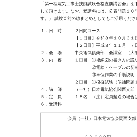
「第一種電気工事士技能試験合格直前講習会」を
して頂きます。なお、受講料には、公表問題１０
す。） 試験直前の総まとめとしてもご活用くださ
１．日 時 ２日間コース
【１日目】令和８年１０月３１日（土
【２日目】平成８年１１月 ７日（土
２．会 場 中央電気倶楽部 会議室 （大阪
３．内 容 １日目 ①複線図の書き方の説
②電線・ケーブルの切断方法、
③単位作業の手順説明
２日目 ①模擬試験（候補問題１０問
４．講 師 （一社）日本電気協会関西支部
５．定 員 １８名 （注）定員超過の場合は、当
６．受講料
会員（一社）日本電気協会関西支部
３３,２２０円