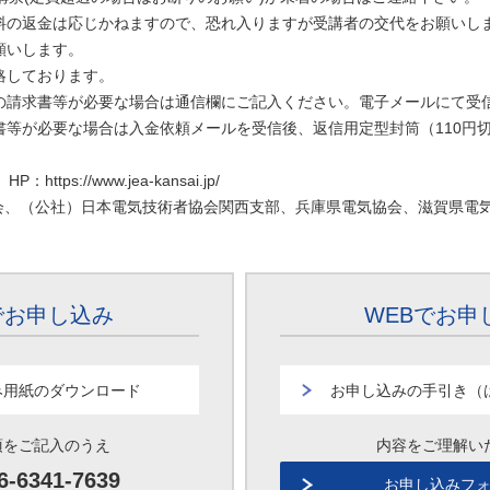
じかねますので、恐れ入りますが受講者の交代をお願いし
します。
ております。
必要な場合は通信欄にご記入ください。電子メールにて受信
合は入金依頼メールを受信後、返信用定型封筒（110円切手
//www.jea-kansai.jp/
会、（公社）日本電気技術者協会関西支部、兵庫県電気協会、滋賀県電
でお申し込み
WEBでお申
み用紙のダウンロード
お申し込みの手引き（
項をご記入のうえ
内容をご理解い
6-6341-7639
お申し込みフ