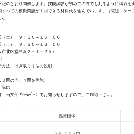
下記のとおり開催します。技能試験が初めての方でも判るように講義を
問すべての模擬問題が１回できる材料代を含んでいます。（電線、ケー
い。
） ９：３０～１６：００
） ９：３０～１６：００
市北区堂島浜２－１－２５）
明
はぎ取り寸法の説明
の内、４問を実施）
 講師
支部のﾎｰﾑﾍﾟｰｼﾞでお知らせしますので、ご確認下さい。
協賛団体
３５,７５０円